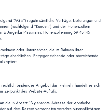
lgend "AGB") regeln sämtliche Verträge, Lieferungen und
dinnen (nachfolgend "Kunden") und der Hohenzollern
 & Angelika Plassmann, Hohenzollernring 59 48145
n.
ternehmen oder Unternehmer, die im Rahmen ihrer
Verträge abschließen. Entgegenstehende oder abweichende
kzeptiert.
n rechtlich bindendes Angebot dar; vielmehr handelt es sich
m Zeitpunkt des Website-Aufrufs.
t an die in Absatz 13 genannte Adresse der Apotheke
 der auf dem Rezept verordneten verschreibungspflichtigen